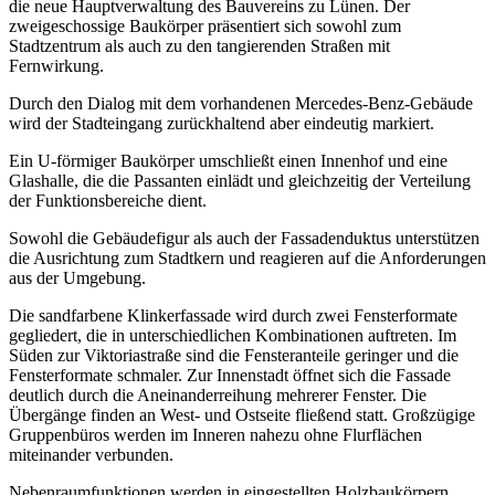
die neue Hauptverwaltung des Bauvereins zu Lünen. Der
zweigeschossige Baukörper präsentiert sich sowohl zum
Stadtzentrum als auch zu den tangierenden Straßen mit
Fernwirkung.
Durch den Dialog mit dem vorhandenen Mercedes-Benz-Gebäude
wird der Stadteingang zurückhaltend aber eindeutig markiert.
Ein U-förmiger Baukörper umschließt einen Innenhof und eine
Glashalle, die die Passanten einlädt und gleichzeitig der Verteilung
der Funktionsbereiche dient.
Sowohl die Gebäudefigur als auch der Fassadenduktus unterstützen
die Ausrichtung zum Stadtkern und reagieren auf die Anforderungen
aus der Umgebung.
Die sandfarbene Klinkerfassade wird durch zwei Fensterformate
gegliedert, die in unterschiedlichen Kombinationen auftreten. Im
Süden zur Viktoriastraße sind die Fensteranteile geringer und die
Fensterformate schmaler. Zur Innenstadt öffnet sich die Fassade
deutlich durch die Aneinanderreihung mehrerer Fenster. Die
Übergänge finden an West- und Ostseite fließend statt. Großzügige
Gruppenbüros werden im Inneren nahezu ohne Flurflächen
miteinander verbunden.
Nebenraumfunktionen werden in eingestellten Holzbaukörpern