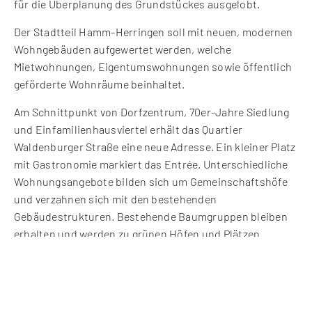
für die Überplanung des Grundstückes ausgelobt.
Der Stadtteil Hamm-Herringen soll mit neuen, modernen
Wohngebäuden aufgewertet werden, welche
Mietwohnungen, Eigentumswohnungen sowie öffentlich
geförderte Wohnräume beinhaltet.
Am Schnittpunkt von Dorfzentrum, 70er-Jahre Siedlung
und Einfamilienhausviertel erhält das Quartier
Waldenburger Straße eine neue Adresse. Ein kleiner Platz
mit Gastronomie markiert das Entrée. Unterschiedliche
Wohnungsangebote bilden sich um Gemeinschaftshöfe
und verzahnen sich mit den bestehenden
Gebäudestrukturen. Bestehende Baumgruppen bleiben
erhalten und werden zu grünen Höfen und Plätzen
aufgewertet. Die gestaffelten Gebäude beinhalten
Wohnungen für Singles, Paare, Familien und Senioren.
Die Verteilung sorgt für eine gesunde Durchmischung.