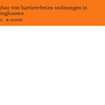
ubau von barrierefreien wohnungen in
dinghausen
ls
projekte