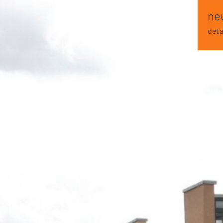
ne
deta