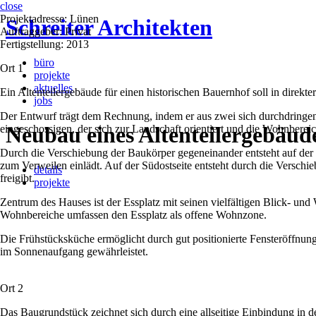
close
Projektadresse: Lünen
Schreiter Architekten
Auftraggeber: Privat
Fertigstellung: 2013
büro
Ort 1
projekte
aktuelles
Ein Altenteilergebäude für einen historischen Bauernhof soll in direkt
jobs
Der Entwurf trägt dem Rechnung, indem er aus zwei sich durchdringe
Neubau eines Altenteilergebäud
eingeschossigen, der sich zur Landschaft orientiert und die Wohnberei
Durch die Verschiebung der Baukörper gegeneinander entsteht auf der
zum Verweilen einlädt. Auf der Südostseite entsteht durch die Verschieb
details
freigibt.
projekte
Zentrum des Hauses ist der Essplatz mit seinen vielfältigen Blick- un
Wohnbereiche umfassen den Essplatz als offene Wohnzone.
Die Frühstücksküche ermöglicht durch gut positionierte Fensteröffnunge
im Sonnenaufgang gewährleistet.
Ort 2
Das Baugrundstück zeichnet sich durch eine allseitige Einbindung in