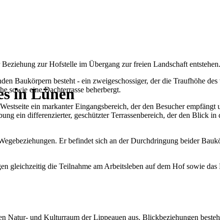
er Beziehung zur Hofstelle im Übergang zur freien Landschaft entstehen
nden Baukörpern besteht - ein zweigeschossiger, der die Traufhöhe 
es in Lünen
che sowie eine Dachterrasse beherbergt.
 Westseite ein markanter Eingangsbereich, der den Besucher empfängt 
ung ein differenzierter, geschützter Terrassenbereich, der den Blick in
d Wegebeziehungen. Er befindet sich an der Durchdringung beider Baukö
n gleichzeitig die Teilnahme am Arbeitsleben auf dem Hof sowie das Erl
 den Natur- und Kulturraum der Lippeauen aus. Blickbeziehungen best