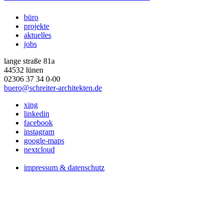
büro
projekte
aktuelles
jobs
lange straße 81a
44532 lünen
02306 37 34 0-00
buero@schreiter-architekten.de
xing
linkedin
facebook
instagram
google-maps
nextcloud
impressum & datenschutz